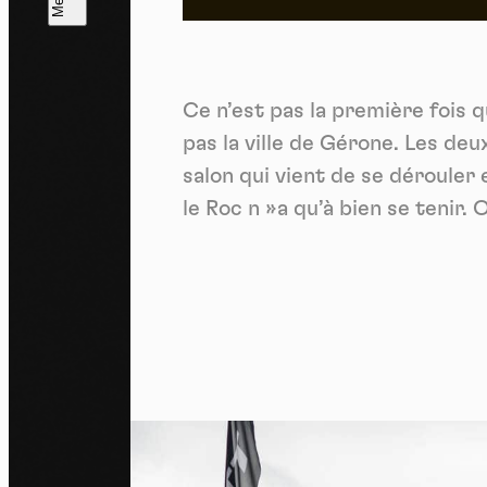
L
m
Ce n’est pas la première fois
J'ac
dés
pas la ville de Gérone. Les de
salon qui vient de se dérouler 
le Roc n »a qu’à bien se tenir. 