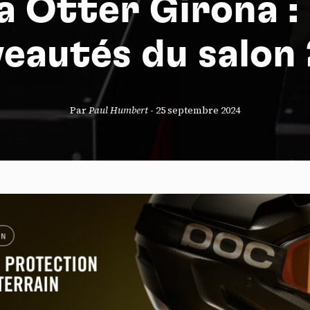
a Otter Girona : 
eautés du salon
S
Par
Paul Humbert
-
25 septembre 2024
nneau de gestion des cookies
risant ces services tiers, vous acceptez le dépôt et la lecture de coo
sation de technologies de suivi nécessaires à leur bon fonctionnement.
que de confidentialité
ccepter
Tout refuser