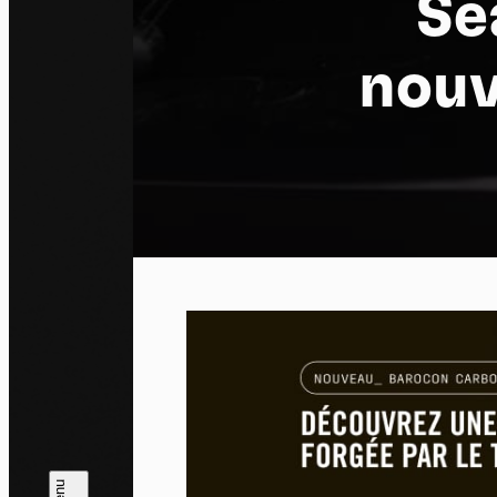
Se
nouv
Pa
En auto
l'utili
Politi
Tout a