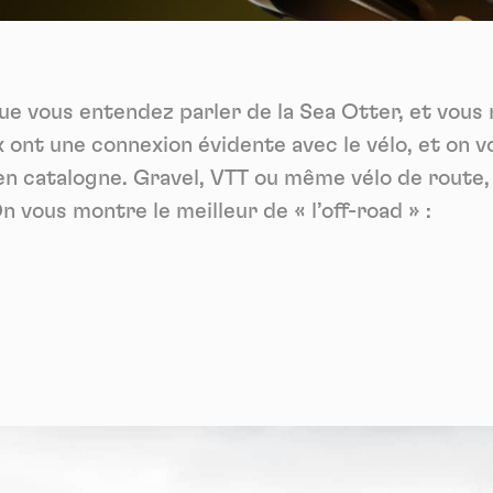
Vidéos
es services de partage de vidéo permettent d'enrichir le site de con
ultimédia et augmentent sa visibilité.
*
 que vous entendez parler de la Sea Otter, et vo
Vimeo
interdit
cepte de recevoir cette lettre d'information et je comprends que je peux facilem
-
Ce service peut déposer 8 cookies.
inscrire à tout moment
ux ont une connexion évidente avec le vélo, et on 
Autoriser
Interdire
Je m’abonne
en catalogne. Gravel, VTT ou même vélo de route, i
On vous montre le meilleur de « l’off-road » :
YouTube
interdit
-
Ce service peut déposer 4 cookies.
Autoriser
Interdire