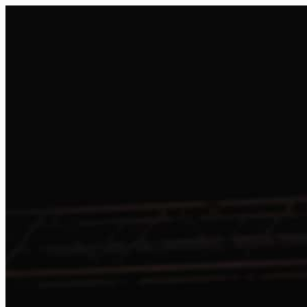
FR
NL