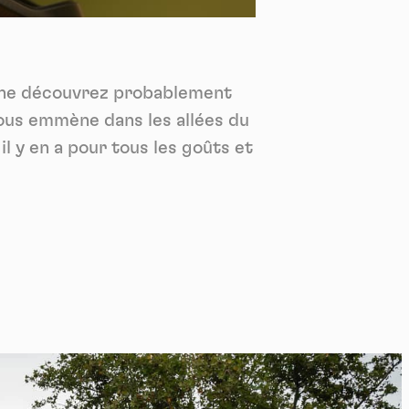
*
tenu
*
us ne découvrez probablement
ent me
vous emmène dans les allées du
Te
l y en a pour tous les goûts et