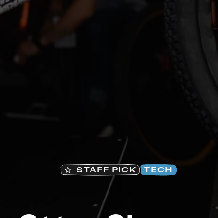
Na
STAFF PICK
TECH