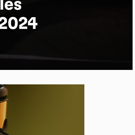
les
 2024
po
kies et