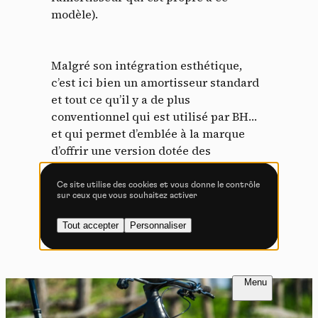
Tout accepter
Tout refuser
modèle).
Malgré son intégration esthétique,
Vidéos
c’est ici bien un amortisseur standard
et tout ce qu’il y a de plus
Les services de partage de vidéo permettent d'enrichir
conventionnel qui est utilisé par BH…
le site de contenu multimédia et augmentent sa
et qui permet d’emblée à la marque
visibilité.
d’offrir une version dotée des
Vimeo
interdit
-
Ce service peut déposer
suspensions électroniques Flight
8 cookies.
Attendant de chez RockShox, mais
Ce site utilise des cookies et vous donne le contrôle
sur ceux que vous souhaitez activer
Autoriser
Interdire
également une plus grande facilité en
cas de remplacement nécessaire ou de
Tout accepter
Personnaliser
YouTube
interdit
souhait de faire évoluer cet élément.
-
Ce service peut
déposer 4 cookies.
Autoriser
Interdire
FR
NL