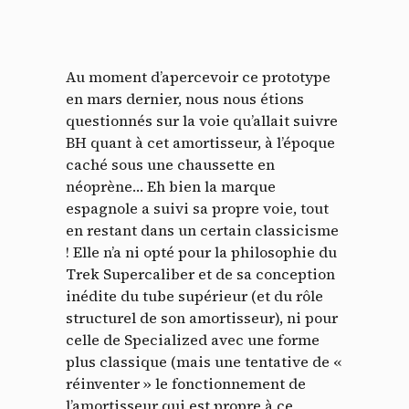
Au moment d’apercevoir ce prototype
en mars dernier, nous nous étions
questionnés sur la voie qu’allait suivre
BH quant à cet amortisseur, à l’époque
caché sous une chaussette en
néoprène… Eh bien la marque
espagnole a suivi sa propre voie, tout
Panneau de gestion des
en restant dans un certain classicisme
! Elle n’a ni opté pour la philosophie du
cookies
Trek Supercaliber et de sa conception
inédite du tube supérieur (et du rôle
En autorisant ces services tiers, vous acceptez le dépôt et la
structurel de son amortisseur), ni pour
lecture de cookies et l'utilisation de technologies de suivi
celle de Specialized avec une forme
nécessaires à leur bon fonctionnement.
plus classique (mais une tentative de «
Politique de confidentialité
réinventer » le fonctionnement de
l’amortisseur qui est propre à ce