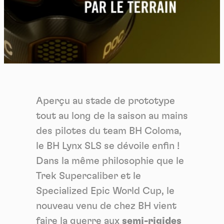
Aperçu au stade de prototype
tout au long de la saison au mains
des pilotes du team BH Coloma,
le BH Lynx SLS se dévoile enfin !
Dans la même philosophie que le
Trek Supercaliber et le
Specialized Epic World Cup, le
nouveau venu de chez BH vient
faire la guerre aux
semi-rigides