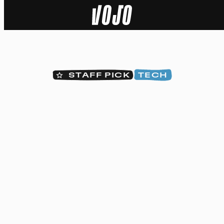
Home
Actu
STAFF PICK
TECH
Nature
Sport
Tech
Dossier
Vidéos
Podcasts