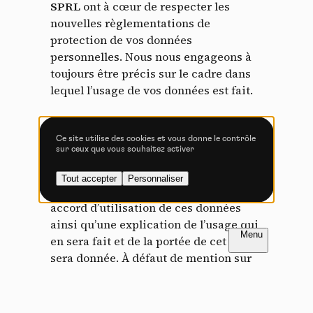
SPRL
ont à cœur de respecter les
nouvelles règlementations de
Vidéos
protection de vos données
personnelles. Nous nous engageons à
Les services de partage de vidéo permettent d'enrichir
toujours être précis sur le cadre dans
le site de contenu multimédia et augmentent sa
lequel l’usage de vos données est fait.
visibilité.
Vimeo
interdit
-
Ce service peut déposer
8 cookies.
En fin de chaque formulaire sur ce site,
Ce site utilise des cookies et vous donne le contrôle
sur ceux que vous souhaitez activer
Autoriser
Interdire
pour peu que nous y récoltions des
données personnelles vous concernant,
Tout accepter
Personnaliser
YouTube
interdit
-
Ce service peut
une validation explicite de votre
déposer 4 cookies.
accord d’utilisation de ces données
ainsi qu’une explication de l’usage qui
Autoriser
Interdire
FR
NL
en sera fait et de la portée de cet usage
sera donnée. À défaut de mention sur
un usage particulier, les données
personnelles entrées dans ces
formulaires ainsi que votre adresse IP