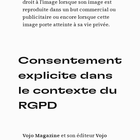
droit à l’image lorsque son image est
reproduite dans un but commercial ou
publicitaire ou encore lorsque cette
image porte atteinte à sa vie privée.
Panneau de gestion des
Consentement
cookies
explicite dans
En autorisant ces services tiers, vous acceptez le dépôt et la
le contexte du
lecture de cookies et l'utilisation de technologies de suivi
nécessaires à leur bon fonctionnement.
RGPD
Politique de confidentialité
Tout accepter
Tout refuser
Vojo Magazine
et son éditeur
Vojo