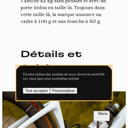
1 affiche 8,6 kg sans pédales et avec un
Tout accepter
Tout refuser
porte-bidon en taille 56. Toujours dans
cette taille-là, la marque annonce un
cadre à 1141 g et une fourche à 452 g.
Vidéos
Les services de partage de vidéo permettent d'enrichir
le site de contenu multimédia et augmentent sa
Détails et
visibilité.
Vimeo
interdit
-
Ce service peut déposer
finitions
8 cookies.
Ce site utilise des cookies et vous donne le contrôle
sur ceux que vous souhaitez activer
Autoriser
Interdire
Tout accepter
Personnaliser
YouTube
interdit
-
Ce service peut
déposer 4 cookies.
Autoriser
Interdire
FR
NL