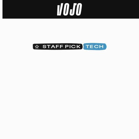
Home
Actu
STAFF PICK
TECH
Nature
Sport
Tech
Dossier
Vidéos
Podcasts