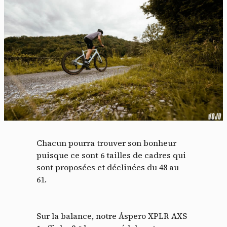
Panneau de gestion des
Chacun pourra trouver son bonheur
cookies
puisque ce sont 6 tailles de cadres qui
sont proposées et déclinées du 48 au
En autorisant ces services tiers, vous acceptez le dépôt et la
61.
lecture de cookies et l'utilisation de technologies de suivi
nécessaires à leur bon fonctionnement.
Politique de confidentialité
Sur la balance, notre Áspero XPLR AXS