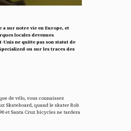
*
tenu
*
e a sur notre vie en Europe, et
ent me
arques locales devenues
at-Unis ne quitte pas son statut de
Te
Specialized ou sur les traces des
rque de vélo, vous connaissez
uz Skateboard, quand le skater Rob
90 et Santa Cruz bicycles ne tardera