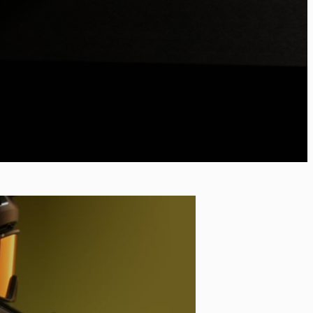
po
kies et