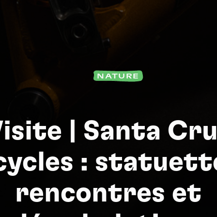
Na
NATURE
isite | Santa Cr
cycles : statuett
rencontres et