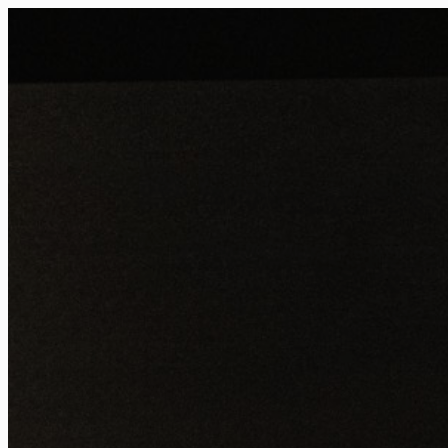
FR
NL