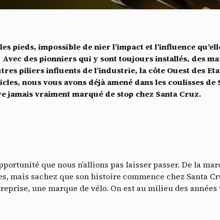
Vidéos
es services de partage de vidéo permettent d'enrichir le site de con
ultimédia et augmentent sa visibilité.
*
es pieds, impossible de nier l’impact et l’influence qu’ell
Vimeo
interdit
cepte de recevoir cette lettre d'information et je comprends que je peux facilem
-
Ce service peut déposer 8 cookies.
 Avec des pionniers qui y sont toujours installés, des m
inscrire à tout moment
tres piliers influents de l’industrie, la côte Ouest des Et
Autoriser
Interdire
Je m’abonne
rticles, nous vous avons déjà amené dans les coulisses de 
re jamais vraiment marqué de stop chez Santa Cruz.
YouTube
interdit
-
Ce service peut déposer 4 cookies.
Autoriser
Interdire
opportunité que nous n’allions pas laisser passer. De la ma
es, mais sachez que son histoire commence chez Santa Cr
treprise, une marque de vélo. On est au milieu des années 