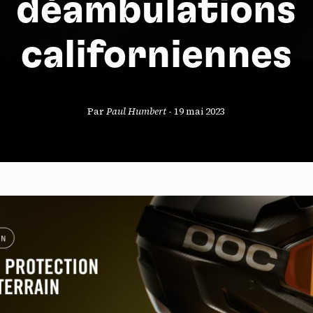
déambulations
californiennes
S
Par
Paul Humbert
-
19 mai 2023
nneau de gestion des cookies
risant ces services tiers, vous acceptez le dépôt et la lecture de coo
sation de technologies de suivi nécessaires à leur bon fonctionnement.
que de confidentialité
ccepter
Tout refuser