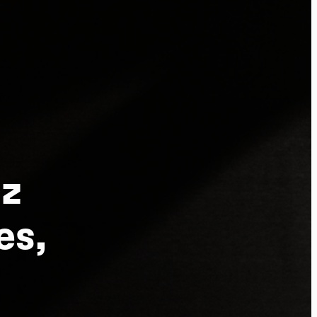
tu
uz
es,