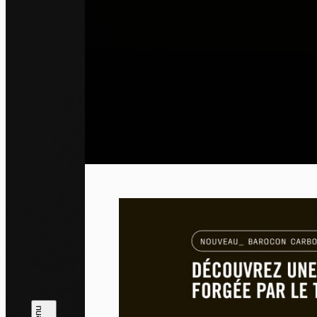
Pa
En auto
l'utili
Politi
Tout a