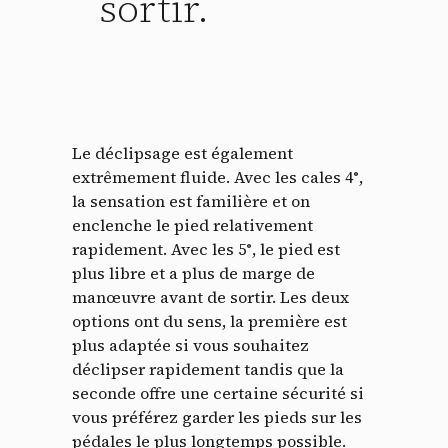
sortir.
Le déclipsage est également
extrêmement fluide. Avec les cales 4°,
la sensation est familière et on
enclenche le pied relativement
Panneau de gestion des
rapidement. Avec les 5°, le pied est
plus libre et a plus de marge de
cookies
manœuvre avant de sortir. Les deux
options ont du sens, la première est
En autorisant ces services tiers, vous acceptez le dépôt et la
plus adaptée si vous souhaitez
lecture de cookies et l'utilisation de technologies de suivi
déclipser rapidement tandis que la
nécessaires à leur bon fonctionnement.
seconde offre une certaine sécurité si
Politique de confidentialité
vous préférez garder les pieds sur les
pédales le plus longtemps possible.