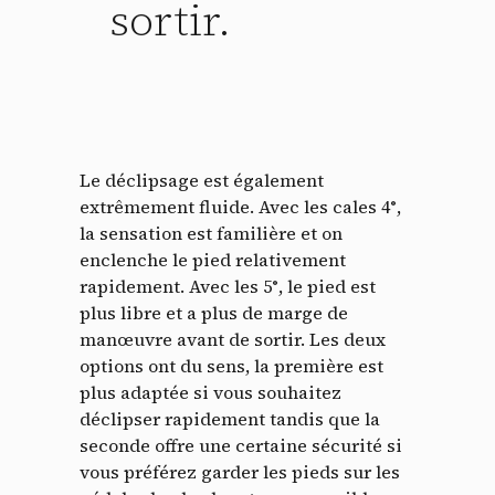
sortir.
Le déclipsage est également
extrêmement fluide. Avec les cales 4°,
la sensation est familière et on
enclenche le pied relativement
Panneau de gestion des
rapidement. Avec les 5°, le pied est
plus libre et a plus de marge de
cookies
manœuvre avant de sortir. Les deux
options ont du sens, la première est
En autorisant ces services tiers, vous acceptez le dépôt et la
plus adaptée si vous souhaitez
lecture de cookies et l'utilisation de technologies de suivi
nécessaires à leur bon fonctionnement.
déclipser rapidement tandis que la
seconde offre une certaine sécurité si
Politique de confidentialité
vous préférez garder les pieds sur les