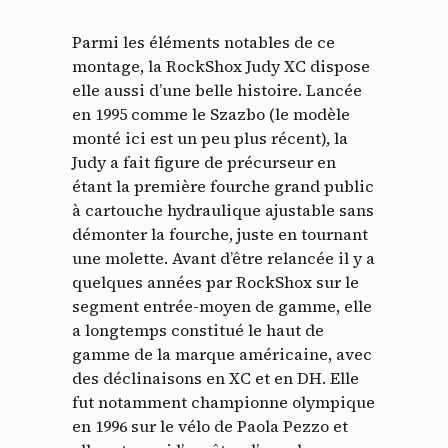
Parmi les éléments notables de ce
montage, la RockShox Judy XC dispose
elle aussi d’une belle histoire. Lancée
en 1995 comme le Szazbo (le modèle
monté ici est un peu plus récent), la
Judy a fait figure de précurseur en
étant la première fourche grand public
à cartouche hydraulique ajustable sans
démonter la fourche, juste en tournant
Panneau de gestion des
une molette. Avant d’être relancée il y a
quelques années par RockShox sur le
cookies
segment entrée-moyen de gamme, elle
a longtemps constitué le haut de
En autorisant ces services tiers, vous acceptez le dépôt et la
gamme de la marque américaine, avec
lecture de cookies et l'utilisation de technologies de suivi
nécessaires à leur bon fonctionnement.
des déclinaisons en XC et en DH. Elle
fut notamment championne olympique
Politique de confidentialité
en 1996 sur le vélo de Paola Pezzo et