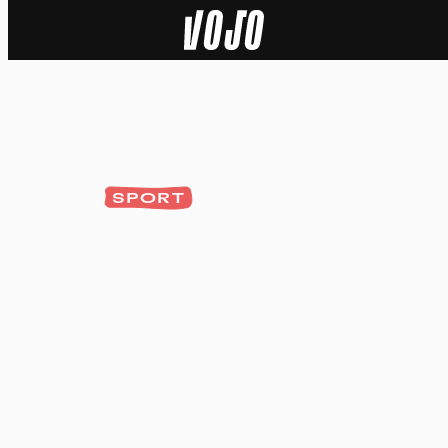
Home
Actu
Nature
SPORT
Sport
Tech
Dossier
Vidéos
Podcasts