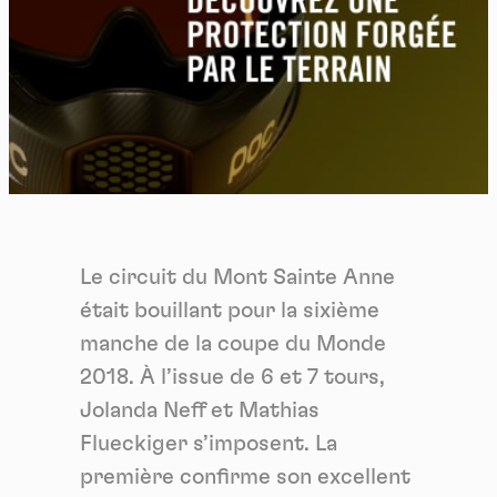
Le circuit du Mont Sainte Anne
était bouillant pour la sixième
manche de la coupe du Monde
2018. À l’issue de 6 et 7 tours,
Jolanda Neff et Mathias
Flueckiger s’imposent. La
première confirme son excellent