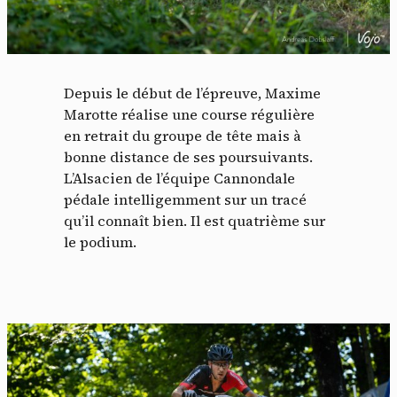
Depuis le début de l’épreuve, Maxime
Marotte réalise une course régulière
en retrait du groupe de tête mais à
bonne distance de ses poursuivants.
L’Alsacien de l’équipe Cannondale
pédale intelligemment sur un tracé
Panneau de gestion des
qu’il connaît bien. Il est quatrième sur
le podium.
cookies
En autorisant ces services tiers, vous acceptez le dépôt et la
lecture de cookies et l'utilisation de technologies de suivi
nécessaires à leur bon fonctionnement.
Politique de confidentialité