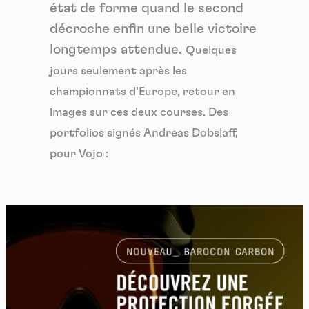
état de forme quand le second
décroche enfin une belle victoire
longtemps attendue.
Quelques
jours seulement après les
championnats d’Europe, retour en
images sur ces deux courses. Des
portfolios signés Andreas Dobslaff,
pour Vojo :