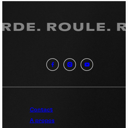
RDE.
ROULE. RE
Panneau de gestion des
cookies
En autorisant ces services tiers, vous acceptez le dépôt et la
lecture de cookies et l'utilisation de technologies de suivi
nécessaires à leur bon fonctionnement.
Politique de confidentialité
Contact
Tout accepter
Tout refuser
A propos