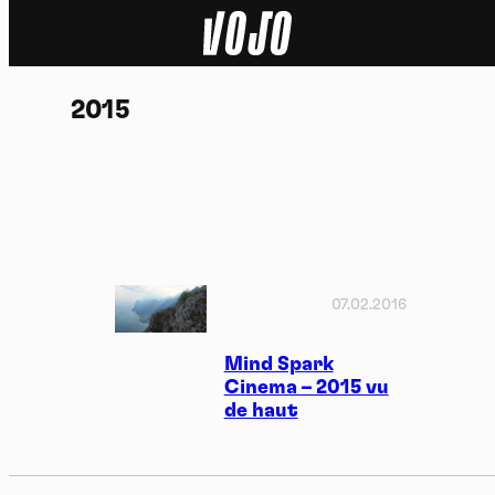
Home
2015
Actu
Nature
Sport
Tech
07.02.2016
Dossier
Mind Spark
Cinema – 2015 vu
de haut
Vidéos
Podcasts