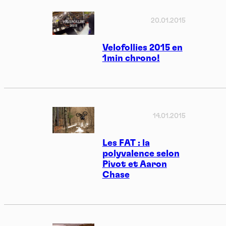
20.01.2015
Velofollies 2015 en
1min chrono!
14.01.2015
Les FAT : la
polyvalence selon
Pivot et Aaron
Chase