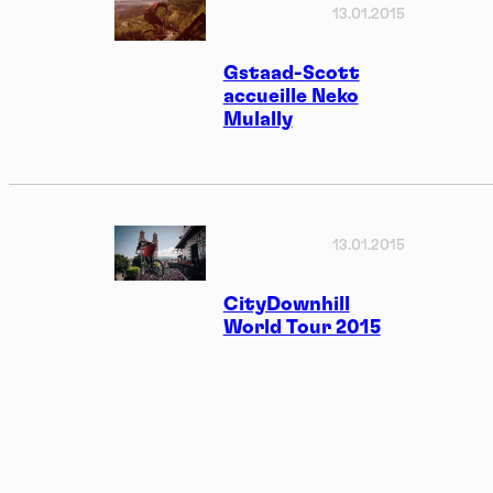
13.01.2015
Gstaad-Scott
accueille Neko
Mulally
13.01.2015
CityDownhill
World Tour 2015