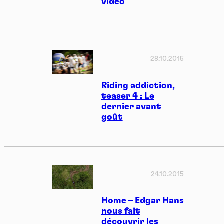
vidéo
28.10.2015
Riding addiction,
teaser 4 : Le
dernier avant
goût
24.10.2015
Home – Edgar Hans
nous fait
découvrir les