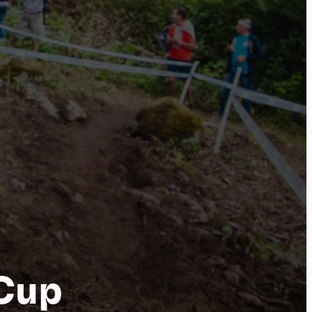
ure
 Cup