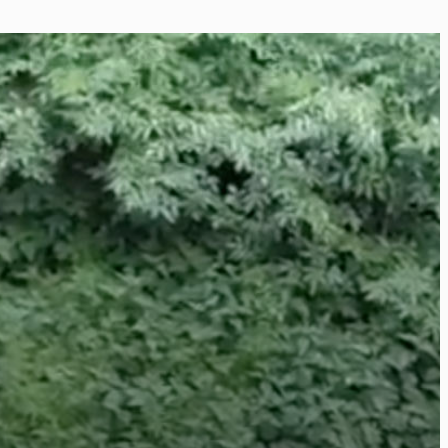
ier
éos