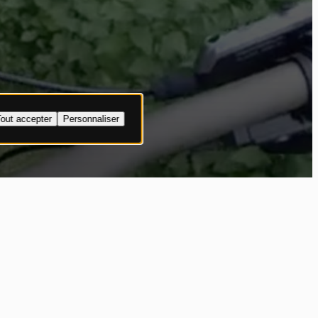
out accepter
Personnaliser
s du