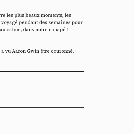
ent me
ech
ivre les plus beaux moments, les
oir voyagé pendant des semaines pour
au calme, dans notre canapé !
 a vu Aaron Gwin être couronné.