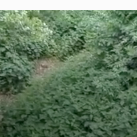
Doss
Vid