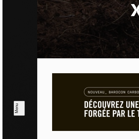
Pa
En auto
l'utili
Politi
Tout a
L
m