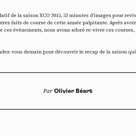
Vimeo
interdit
cepte de recevoir cette lettre d'information et je comprends que je peux facilem
-
Ce service peut déposer 8 cookies.
T
inscrire à tout moment
Autoriser
Interdire
ulatif de la saison XCO 2015, 52 minutes d’images pour rev
Je m’abonne
autres faits de course de cette année palpitante. Après av
YouTube
interdit
-
Ce service peut déposer 4 cookies.
e ces évènements, nous avons adoré re-vivre ces courses, 
Autoriser
Interdire
ez-vous demain pour découvrir le recap de la saison qui
Par
Olivier Béart