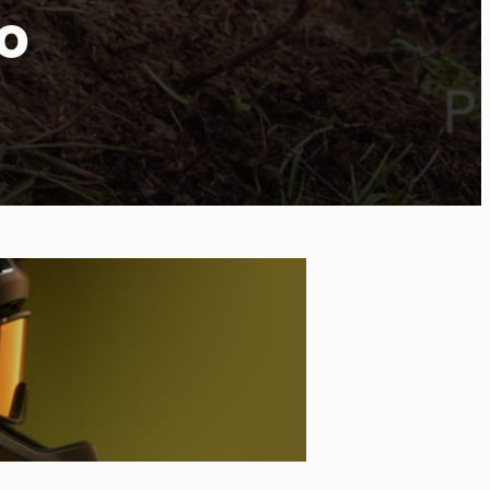
o
ort
kies et
*
tenu
*