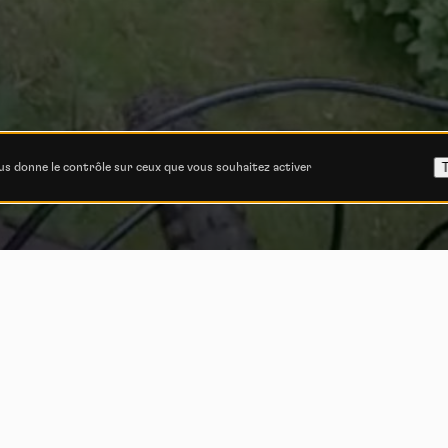
T
ous donne le contrôle sur ceux que vous souhaitez activer
it ride au paradi