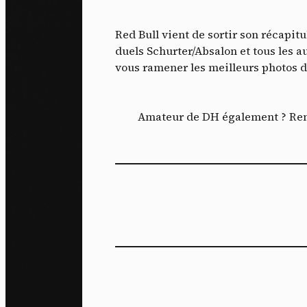
J'ac
dés
Red Bull vient de sortir son récapit
duels Schurter/Absalon et tous les 
vous ramener les meilleurs photos d
Amateur de DH également ? Rend