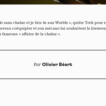
Vidéos
es services de partage de vidéo permettent d'enrichir le site de con
ultimédia et augmentent sa visibilité.
*
le sans chaîne et je fais 4e aux Worlds », quitte Trek pour
Vimeo
interdit
cepte de recevoir cette lettre d'information et je comprends que je peux facilem
-
Ce service peut déposer 8 cookies.
uveau coéquipier et son mécano lui souhaitent la bienven
inscrire à tout moment
a fameuse « affaire de la chaîne ».
Autoriser
Interdire
Je m’abonne
YouTube
interdit
-
Ce service peut déposer 4 cookies.
Autoriser
Interdire
Par
Olivier Béart