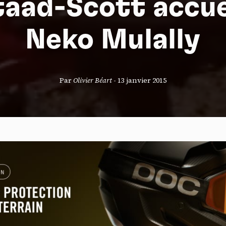
aad-Scott accue
Neko Mulally
S
Par
Olivier Béart
-
13 janvier 2015
nneau de gestion des cookies
risant ces services tiers, vous acceptez le dépôt et la lecture de coo
sation de technologies de suivi nécessaires à leur bon fonctionnement.
que de confidentialité
ccepter
Tout refuser