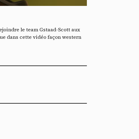
*
tenu
*
 rejoindre le team Gstaad-Scott aux
ent me
ue dans cette vidéo façon western
Te