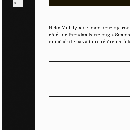
L
m
Neko Mulaly, alias monsieur « je rou
J'ac
côtés de Brendan Fairclough. Son no
dés
qui n’hésite pas à faire référence à l