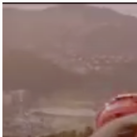
FR
NL