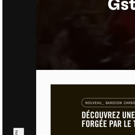
Gst
Pa
En auto
l'utili
Politi
Tout a