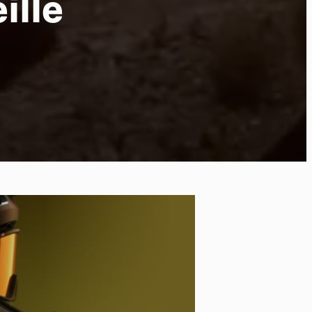
ille
po
kies et