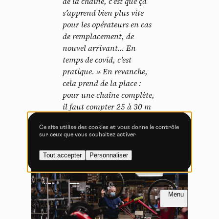
de la chaîne, c’est que ça
Tout accepter
Tout refuser
s’apprend bien plus vite
pour les opérateurs en cas
de remplacement, de
nouvel arrivant… En
Vidéos
temps de covid, c’est
pratique. »
En revanche,
Les services de partage de vidéo permettent d'enrichir
cela prend de la place :
le site de contenu multimédia et augmentent sa
visibilité.
pour une chaîne complète,
il faut compter 25 à 30 m
Vimeo
interdit
-
Ce service peut déposer
de long.
8 cookies.
Ce site utilise des cookies et vous donne le contrôle
sur ceux que vous souhaitez activer
Autoriser
Interdire
Tout accepter
Personnaliser
YouTube
interdit
-
Ce service peut
déposer 4 cookies.
Autoriser
Interdire
FR
NL
Introduction
Introduction
PAGE 1 / 3
PAGE 1 / 3