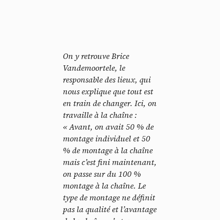
On y retrouve Brice
Vandemoortele, le
responsable des lieux, qui
nous explique que tout est
en train de changer. Ici, on
travaille à la chaîne :
Panneau de gestion des
« Avant, on avait 50 % de
montage individuel et 50
cookies
% de montage à la chaîne
mais c’est fini maintenant,
En autorisant ces services tiers, vous acceptez le dépôt et la
on passe sur du 100 %
lecture de cookies et l'utilisation de technologies de suivi
nécessaires à leur bon fonctionnement.
montage à la chaîne. Le
type de montage ne définit
Politique de confidentialité
pas la qualité et l’avantage