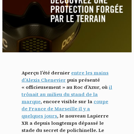
Aperçu l’été dernier
entre les mains
d’Alexis Chenevier
puis présenté
« officieusement » au Roc d’Azur, où
il
trônait au milieu du stand de la
marque
, encore visible sur la
coupe
de France de Marseille il y a
quelques jours
, le nouveau Lapierre
XR a depuis longtemps dépassé le
stade du secret de polichinelle. Le