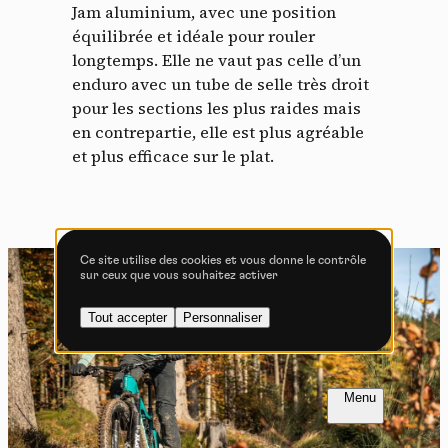
Tout accepter
Tout refuser
Jam aluminium, avec une position
équilibrée et idéale pour rouler
longtemps. Elle ne vaut pas celle d’un
enduro avec un tube de selle très droit
pour les sections les plus raides mais
Vidéos
en contrepartie, elle est plus agréable
et plus efficace sur le plat.
Les services de partage de vidéo permettent d'enrichir
le site de contenu multimédia et augmentent sa
visibilité.
Vimeo
interdit
-
Ce service peut déposer
8 cookies.
Ce site utilise des cookies et vous donne le contrôle
sur ceux que vous souhaitez activer
Autoriser
Interdire
Tout accepter
Personnaliser
YouTube
interdit
-
Ce service peut
déposer 4 cookies.
Autoriser
Interdire
FR
NL