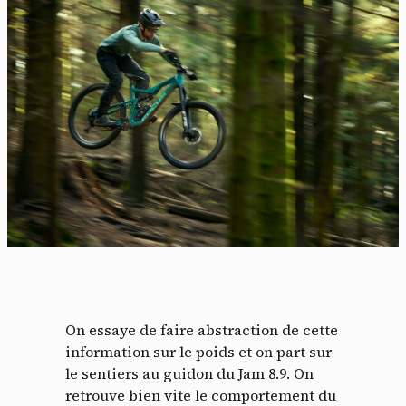
Panneau de gestion des
cookies
En autorisant ces services tiers, vous acceptez le dépôt et la
lecture de cookies et l'utilisation de technologies de suivi
On essaye de faire abstraction de cette
nécessaires à leur bon fonctionnement.
information sur le poids et on part sur
Politique de confidentialité
le sentiers au guidon du Jam 8.9. On
retrouve bien vite le comportement du