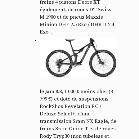
freins 4 pistons Deore XT
également, de roues DT Swiss
M 1900 et de pneus Maxxis
Minion DHF 2.5 Exo / DHR II 2.4
Exo+.
le Jam 8.8, 1 000 € moins cher (3
799 €) et doté de suspensions
RockShox Revelation RC /
Deluxe Select+, d’une
transmission Sram NX Eagle, de
freins Sram Guide T et de roues
Rody Tryp30 (non tubeless et