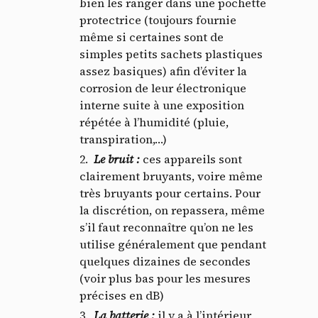
bien les ranger dans une pochette
protectrice (toujours fournie
même si certaines sont de
simples petits sachets plastiques
assez basiques) afin d’éviter la
corrosion de leur électronique
interne suite à une exposition
répétée à l’humidité (pluie,
transpiration,…)
Le bruit
:
ces appareils sont
Panneau de gestion des
clairement bruyants, voire même
très bruyants pour certains. Pour
cookies
la discrétion, on repassera, même
s’il faut reconnaître qu’on ne les
En autorisant ces services tiers, vous acceptez le dépôt et la
utilise généralement que pendant
lecture de cookies et l'utilisation de technologies de suivi
quelques dizaines de secondes
nécessaires à leur bon fonctionnement.
(voir plus bas pour les mesures
Politique de confidentialité
précises en dB)
La batterie
:
il y a à l’intérieur