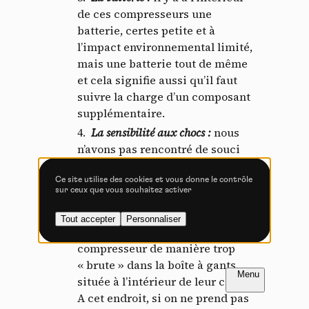
Tout accepter
Tout refuser
de ces compresseurs une
batterie, certes petite et à
l’impact environnemental limité,
mais une batterie tout de même
Vidéos
et cela signifie aussi qu’il faut
suivre la charge d’un composant
Les services de partage de vidéo permettent d'enrichir
supplémentaire.
le site de contenu multimédia et augmentent sa
La sensibilité aux chocs
:
nous
visibilité.
n’avons pas rencontré de souci
Vimeo
interdit
-
Ce service peut déposer
lors du test, mais en recueillant
8 cookies.
les retours d’utilisateurs de
Ce site utilise des cookies et vous donne le contrôle
sur ceux que vous souhaitez activer
Autoriser
Interdire
longue date, plusieurs nous ont
rapporté avoir eu des soucis
Tout accepter
Personnaliser
YouTube
interdit
-
Ce service peut
après avoir stocké leur
déposer 4 cookies.
compresseur de manière trop
Autoriser
Interdire
« brute » dans la boîte à gants
FR
NL
Introduction
Introduction
située à l’intérieur de leur cadre.
PAGE 1 / 13
PAGE 1 / 13
A cet endroit, si on ne prend pas