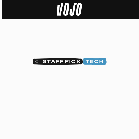
Home
Actu
Nature
STAFF PICK
TECH
Sport
Tech
Dossier
Vidéos
Podcasts