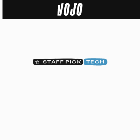
Home
Actu
Nature
STAFF PICK
TECH
Sport
Tech
Dossier
Vidéos
Podcasts