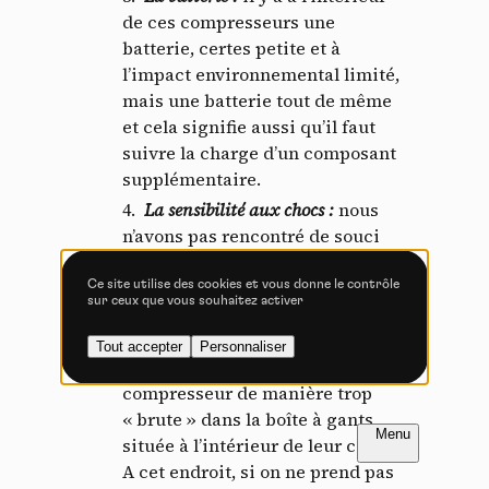
Tout accepter
Tout refuser
de ces compresseurs une
batterie, certes petite et à
l’impact environnemental limité,
mais une batterie tout de même
Vidéos
et cela signifie aussi qu’il faut
suivre la charge d’un composant
Les services de partage de vidéo permettent d'enrichir
supplémentaire.
le site de contenu multimédia et augmentent sa
La sensibilité aux chocs
:
nous
visibilité.
n’avons pas rencontré de souci
Vimeo
interdit
-
Ce service peut déposer
lors du test, mais en recueillant
8 cookies.
les retours d’utilisateurs de
Ce site utilise des cookies et vous donne le contrôle
sur ceux que vous souhaitez activer
Autoriser
Interdire
longue date, plusieurs nous ont
rapporté avoir eu des soucis
Tout accepter
Personnaliser
YouTube
interdit
-
Ce service peut
après avoir stocké leur
déposer 4 cookies.
compresseur de manière trop
Autoriser
Interdire
« brute » dans la boîte à gants
FR
NL
Introduction
Introduction
située à l’intérieur de leur cadre.
PAGE 1 / 13
PAGE 1 / 13
A cet endroit, si on ne prend pas