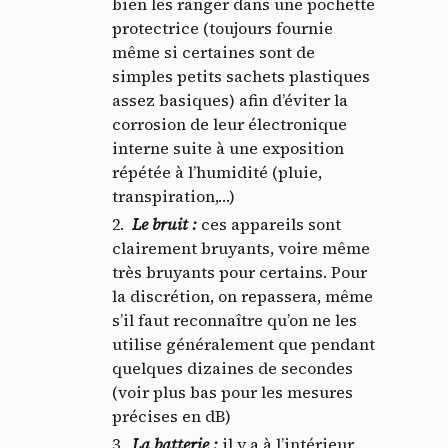
bien les ranger dans une pochette
protectrice (toujours fournie
même si certaines sont de
simples petits sachets plastiques
assez basiques) afin d’éviter la
corrosion de leur électronique
interne suite à une exposition
répétée à l’humidité (pluie,
transpiration,…)
Le bruit
:
ces appareils sont
Panneau de gestion des
clairement bruyants, voire même
très bruyants pour certains. Pour
cookies
la discrétion, on repassera, même
s’il faut reconnaître qu’on ne les
En autorisant ces services tiers, vous acceptez le dépôt et la
utilise généralement que pendant
lecture de cookies et l'utilisation de technologies de suivi
quelques dizaines de secondes
nécessaires à leur bon fonctionnement.
(voir plus bas pour les mesures
Politique de confidentialité
précises en dB)
La batterie
:
il y a à l’intérieur