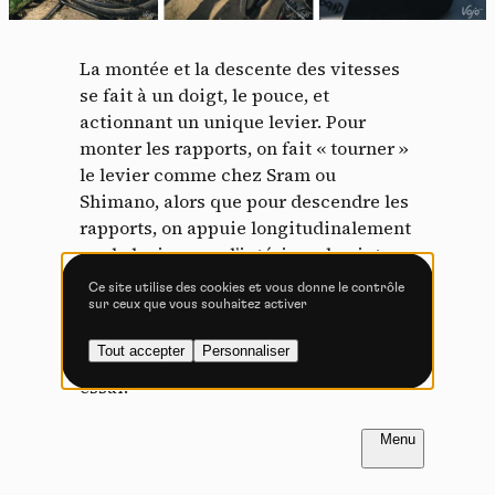
Tout accepter
Tout refuser
La montée et la descente des vitesses
se fait à un doigt, le pouce, et
actionnant un unique levier. Pour
Vidéos
monter les rapports, on fait « tourner »
le levier comme chez Sram ou
Les services de partage de vidéo permettent d'enrichir
le site de contenu multimédia et augmentent sa
Shimano, alors que pour descendre les
visibilité.
rapports, on appuie longitudinalement
Vimeo
interdit
sur le levier, vers l’intérieur du cintre.
-
Ce service peut déposer
8 cookies.
Un pédalier et des freins sont aussi au
Ce site utilise des cookies et vous donne le contrôle
programme, le tout à des tarifs plutôt
sur ceux que vous souhaitez activer
Autoriser
Interdire
accessibles. Nous vous en dirons plus
Tout accepter
Personnaliser
très bientôt car nous avons prévu un
YouTube
interdit
-
Ce service peut
essai.
déposer 4 cookies.
Autoriser
Interdire
FR
NL