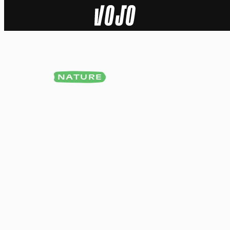
Home
Actu
NATURE
Nature
Sport
Tech
Dossier
Vidéos
Podcasts