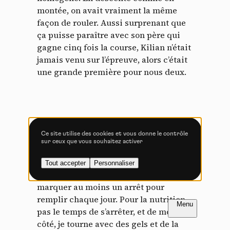
Tout accepter
Tout refuser
montée, on avait vraiment la même
façon de rouler. Aussi surprenant que
ça puisse paraître avec son père qui
gagne cinq fois la course, Kilian n’était
Vidéos
jamais venu sur l’épreuve, alors c’était
une grande première pour nous deux.
Les services de partage de vidéo permettent d'enrichir
le site de contenu multimédia et augmentent sa
visibilité.
Vimeo
interdit
-
Ce service peut déposer
8 cookies.
Ce site utilise des cookies et vous donne le contrôle
sur ceux que vous souhaitez activer
Autoriser
Interdire
Le format raid est original et interdit
les assistances extérieures. On devait
Tout accepter
Personnaliser
YouTube
interdit
-
Ce service peut
donc prendre plus d’eau sur les vélos et
déposer 4 cookies.
marquer au moins un arrêt pour
Autoriser
Interdire
FR
NL
remplir chaque jour. Pour la nutrition,
pas le temps de s’arrêter, et de mon
côté, je tourne avec des gels et de la