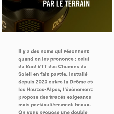
Il y a des noms qui résonnent
quand on les prononce ; celui
du Raid VTT des Chemins du
Soleil en fait partie. Installé
depuis 2023 entre la Drôme et
les Hautes-Alpes, l’évènement
propose des tracés exigeants
mais particulièrement beaux.
On vous propose une double