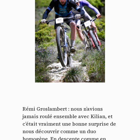
Panneau de gestion des
cookies
En autorisant ces services tiers, vous acceptez le dépôt et la
Rémi Groslambert : nous n’avions
lecture de cookies et l'utilisation de technologies de suivi
jamais roulé ensemble avec Kilian, et
nécessaires à leur bon fonctionnement.
c’était vraiment une bonne surprise de
Politique de confidentialité
nous découvrir comme un duo
homogène. En descente comme en