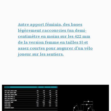
Autre apport féminin, des bases
légèrement raccourcies (un demi-
centimètre en moins sur les 422 mm
de la version femme en tailles S) et
assez courtes pour augurer d’un vélo
joueur sur les sentiers.