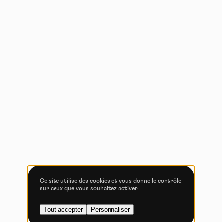
lecture de cookies et l'utilisation de technologies de suivi
nécessaires à leur bon fonctionnement.
Politique de confidentialité
Tout accepter
Tout refuser
Vidéos
Les services de partage de vidéo permettent d'enrichir
le site de contenu multimédia et augmentent sa
visibilité.
Vimeo
interdit
-
Ce service peut déposer
8 cookies.
Ce site utilise des cookies et vous donne le contrôle
sur ceux que vous souhaitez activer
Autoriser
Interdire
Tout accepter
Personnaliser
YouTube
interdit
-
Ce service peut