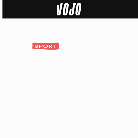
Home
Actu
SPORT
Nature
Sport
Tech
Dossier
Vidéos
Podcasts