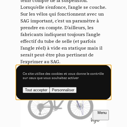
tenir compte de la suspension.
Tout accepter
Tout refuser
Lorsqu’elle s’enfonce, l’angle se couche.
Sur les vélos qui fonctionnent avec un
SAG important, c’est un paramètre à
prendre en compte. D’ailleurs, les
Vidéos
fabricants indiquent toujours l’angle
effectif du tube de selle (et parfois
Les services de partage de vidéo permettent d'enrichir
l’angle réel) à vide en statique mais il
le site de contenu multimédia et augmentent sa
visibilité.
serait peut-être plus pertinent de
l’exprimer au SAG.
Vimeo
interdit
-
Ce service peut déposer
8 cookies.
Ce site utilise des cookies et vous donne le contrôle
sur ceux que vous souhaitez activer
Autoriser
Interdire
Tout accepter
Personnaliser
YouTube
interdit
-
Ce service peut
déposer 4 cookies.
Autoriser
Interdire
FR
NL
Introduction
Introduction
Introduction
PETIT LEXIQUE ILLUSTRÉ DU VTT :
PAGE 1 / 6
PAGE 1 / 6
PAGE 1 / 6
TOUTES LES CLÉS POUR
COMPRENDRE