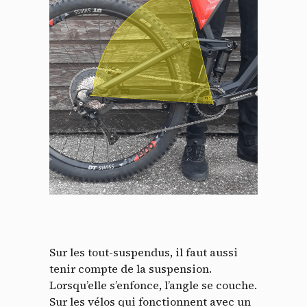
Panneau de gestion des
cookies
En autorisant ces services tiers, vous acceptez le dépôt et la
lecture de cookies et l'utilisation de technologies de suivi
Sur les tout-suspendus, il faut aussi
nécessaires à leur bon fonctionnement.
tenir compte de la suspension.
Politique de confidentialité
Lorsqu’elle s’enfonce, l’angle se couche.
Sur les vélos qui fonctionnent avec un