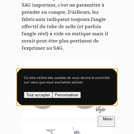
Tout accepter
Tout refuser
SAG important, c’est un paramètre à
prendre en compte. D’ailleurs, les
fabricants indiquent toujours l’angle
effectif du tube de selle (et parfois
l’angle réel) à vide en statique mais il
Vidéos
serait peut-être plus pertinent de
Les services de partage de vidéo permettent d'enrichir
l’exprimer au SAG.
le site de contenu multimédia et augmentent sa
visibilité.
Vimeo
interdit
-
Ce service peut déposer
8 cookies.
Ce site utilise des cookies et vous donne le contrôle
sur ceux que vous souhaitez activer
Autoriser
Interdire
Tout accepter
Personnaliser
YouTube
interdit
-
Ce service peut
déposer 4 cookies.
Autoriser
Interdire
FR
NL
Introduction
Introduction
Introduction
PETIT LEXIQUE ILLUSTRÉ DU VTT :
PAGE 1 / 6
PAGE 1 / 6
PAGE 1 / 6
TOUTES LES CLÉS POUR
COMPRENDRE