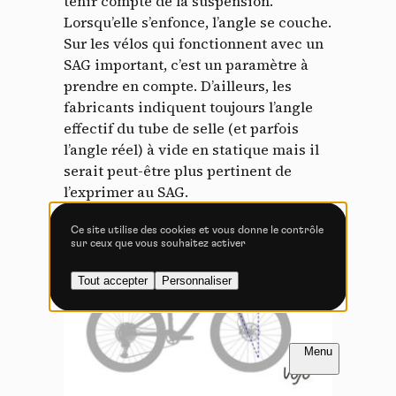
tenir compte de la suspension.
Tout accepter
Tout refuser
Lorsqu’elle s’enfonce, l’angle se couche.
Sur les vélos qui fonctionnent avec un
SAG important, c’est un paramètre à
prendre en compte. D’ailleurs, les
Vidéos
fabricants indiquent toujours l’angle
effectif du tube de selle (et parfois
Les services de partage de vidéo permettent d'enrichir
l’angle réel) à vide en statique mais il
le site de contenu multimédia et augmentent sa
visibilité.
serait peut-être plus pertinent de
l’exprimer au SAG.
Vimeo
interdit
-
Ce service peut déposer
8 cookies.
Ce site utilise des cookies et vous donne le contrôle
sur ceux que vous souhaitez activer
Autoriser
Interdire
Tout accepter
Personnaliser
YouTube
interdit
-
Ce service peut
déposer 4 cookies.
Autoriser
Interdire
FR
NL
Introduction
Introduction
Introduction
PETIT LEXIQUE ILLUSTRÉ DU VTT :
PAGE 1 / 6
PAGE 1 / 6
PAGE 1 / 6
TOUTES LES CLÉS POUR
COMPRENDRE