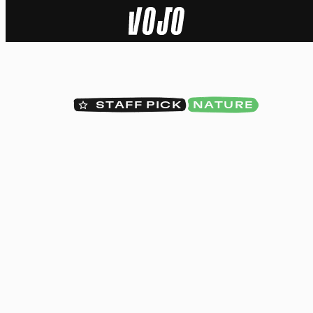
Home
Actu
STAFF PICK
NATURE
Nature
Sport
Tech
Dossier
Vidéos
Podcasts