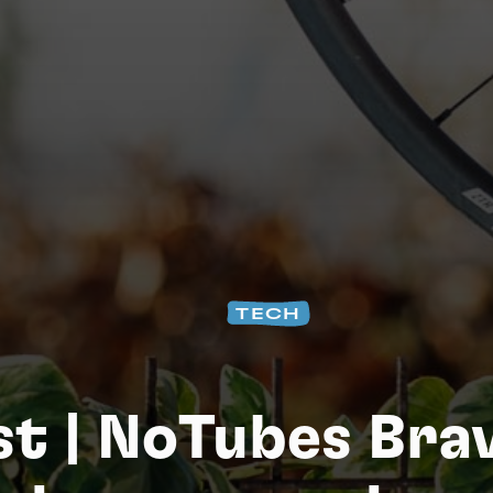
Na
TECH
st | NoTubes Brav