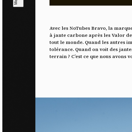
L
m
Avec les NoTubes Bravo, la marque
J'ac
à jante carbone après les Valor de
dés
tout le monde. Quand les autres i
tolérance. Quand on voit des jante
terrain ? C’est ce que nous avons v