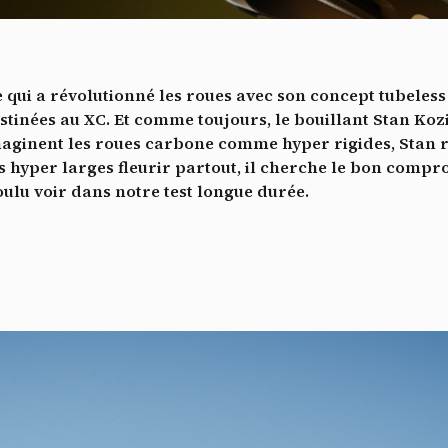
Vidéos
es services de partage de vidéo permettent d'enrichir le site de con
ultimédia et augmentent sa visibilité.
*
 qui a révolutionné les roues avec son concept tubeles
Vimeo
interdit
cepte de recevoir cette lettre d'information et je comprends que je peux facilem
-
Ce service peut déposer 8 cookies.
stinées au XC. Et comme toujours, le bouillant Stan Koz
inscrire à tout moment
maginent les roues carbone comme hyper rigides, Stan r
Autoriser
Interdire
Je m’abonne
s hyper larges fleurir partout, il cherche le bon compro
oulu voir dans notre test longue durée.
YouTube
interdit
-
Ce service peut déposer 4 cookies.
Autoriser
Interdire