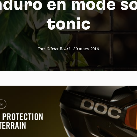
nduro en mode s
tonic
S
Par
Olivier Béart
-
30 mars 2016
nneau de gestion des cookies
risant ces services tiers, vous acceptez le dépôt et la lecture de coo
sation de technologies de suivi nécessaires à leur bon fonctionnement.
que de confidentialité
ccepter
Tout refuser