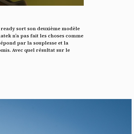
*
tenu
*
s ready sort son deuxième modèle
ent me
iatek n’a pas fait les choses comme
épond par la souplesse et la
Te
mis. Avec quel résultat sur le