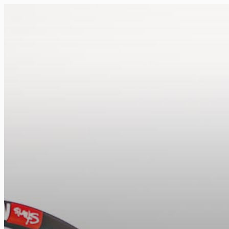
FR
NL