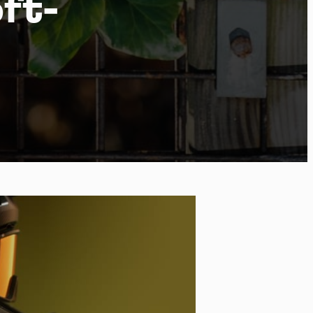
oft-
po
kies et