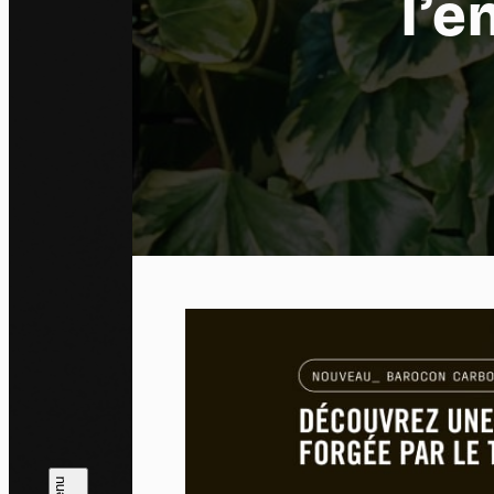
l’e
Pa
En auto
l'utili
Politi
Tout a