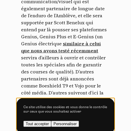
communication/visuel qui est
lecture de cookies et l'utilisation de technologies de suivi
également partenaire de longue date
nécessaires à leur bon fonctionnement.
de l’enduro de l’Amblève, et elle sera
Politique de confidentialité
supportée par Scott Benelux qui
entend par là pousser ses plateformes
Tout accepter
Tout refuser
Genius, Genius Plus et E-Genius (un
Genius électrique
similaire à celui
que nous avons testé récemment
servira d’ailleurs à ouvrir et contrôler
Vidéos
toutes les spéciales afin de garantir
des courses de qualité). D’autres
Les services de partage de vidéo permettent d'enrichir
partenaires sont déjà annoncées
le site de contenu multimédia et augmentent sa
comme Boeshield T9 et Vojo pour le
visibilité.
côté média. D’autres suivront d’ici la
Vimeo
interdit
-
Ce service peut déposer
présentation officielle qui aura lieu le 7
8 cookies.
janvier.
Ce site utilise des cookies et vous donne le contrôle
sur ceux que vous souhaitez activer
Autoriser
Interdire
Tout accepter
Personnaliser
YouTube
interdit
En attendant, n’hésitez pas à liker
la
-
Ce service peut