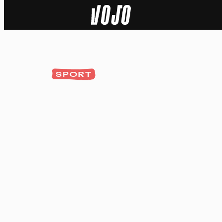
Home
Actu
SPORT
Nature
Sport
Tech
Dossier
Vidéos
Podcasts