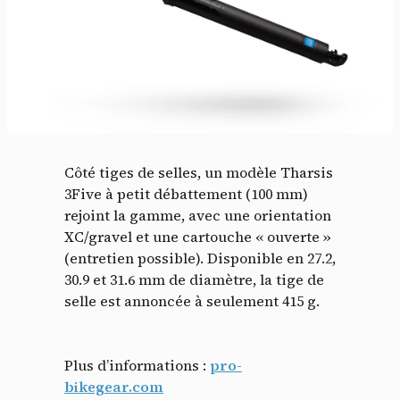
Côté tiges de selles, un modèle Tharsis
3Five à petit débattement (100 mm)
rejoint la gamme, avec une orientation
Panneau de gestion des
XC/gravel et une cartouche « ouverte »
cookies
(entretien possible). Disponible en 27.2,
30.9 et 31.6 mm de diamètre, la tige de
selle est annoncée à seulement 415 g.
En autorisant ces services tiers, vous acceptez le dépôt et la
lecture de cookies et l'utilisation de technologies de suivi
nécessaires à leur bon fonctionnement.
Plus d’informations :
pro-
Politique de confidentialité
bikegear.com