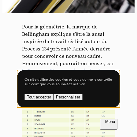
Tout accepter
Tout refuser
Pour la géométrie, la marque de
Bellingham explique s’être là aussi
Vidéos
inspirée du travail réalisé autour du
Les services de partage de vidéo permettent d'enrichir
Process 134 présenté l’année dernière
le site de contenu multimédia et augmentent sa
pour concevoir ce nouveau cadre.
visibilité.
Heureusement, pourrait-on penser, car
Vimeo
interdit
-
Ce service peut déposer
le Process 134 a une géométrie plus
8 cookies.
« engagée » que l’ancien Process 153…
Ce site utilise des cookies et vous donne le contrôle
sur ceux que vous souhaitez activer
Autoriser
Interdire
Tout accepter
Personnaliser
YouTube
interdit
-
Ce service peut
déposer 4 cookies.
Autoriser
Interdire
FR
NL