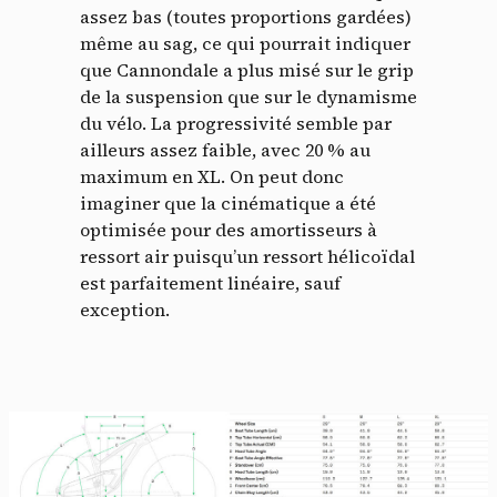
assez bas (toutes proportions gardées)
même au sag, ce qui pourrait indiquer
que Cannondale a plus misé sur le grip
de la suspension que sur le dynamisme
du vélo. La progressivité semble par
ailleurs assez faible, avec 20 % au
maximum en XL. On peut donc
imaginer que la cinématique a été
optimisée pour des amortisseurs à
ressort air puisqu’un ressort hélicoïdal
est parfaitement linéaire, sauf
Panneau de gestion des
exception.
cookies
En autorisant ces services tiers, vous acceptez le dépôt et la
lecture de cookies et l'utilisation de technologies de suivi
nécessaires à leur bon fonctionnement.
Politique de confidentialité