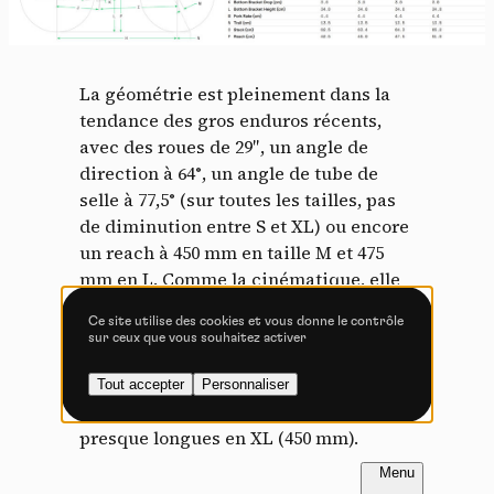
Tout accepter
Tout refuser
La géométrie est pleinement dans la
tendance des gros enduros récents,
avec des roues de 29″, un angle de
Vidéos
direction à 64°, un angle de tube de
selle à 77,5° (sur toutes les tailles, pas
Les services de partage de vidéo permettent d'enrichir
de diminution entre S et XL) ou encore
le site de contenu multimédia et augmentent sa
visibilité.
un reach à 450 mm en taille M et 475
mm en L. Comme la cinématique, elle
Vimeo
interdit
-
Ce service peut déposer
varie sur certains points d’une taille à
8 cookies.
Ce site utilise des cookies et vous donne le contrôle
l’autre pour s’adapter au mieux aux
sur ceux que vous souhaitez activer
Autoriser
Interdire
différentes morphologies. Ainsi en est-
il des bases par exemple, qui sont très
Tout accepter
Personnaliser
YouTube
interdit
-
Ce service peut
courtes en taille S (430 mm) mais
déposer 4 cookies.
presque longues en XL (450 mm).
Autoriser
Interdire
FR
NL