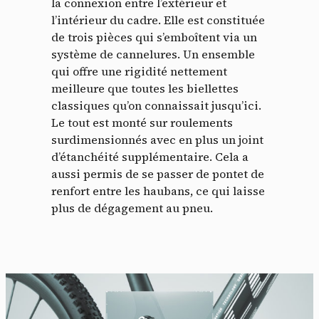
la connexion entre l’extérieur et
l’intérieur du cadre. Elle est constituée
de trois pièces qui s’emboîtent via un
système de cannelures. Un ensemble
qui offre une rigidité nettement
meilleure que toutes les biellettes
classiques qu’on connaissait jusqu’ici.
Le tout est monté sur roulements
surdimensionnés avec en plus un joint
d’étanchéité supplémentaire. Cela a
aussi permis de se passer de pontet de
Panneau de gestion des
renfort entre les haubans, ce qui laisse
cookies
plus de dégagement au pneu.
En autorisant ces services tiers, vous acceptez le dépôt et la
lecture de cookies et l'utilisation de technologies de suivi
nécessaires à leur bon fonctionnement.
Politique de confidentialité