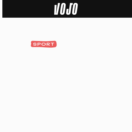
Home
Actu
SPORT
Nature
Sport
Tech
Dossier
Vidéos
Podcasts