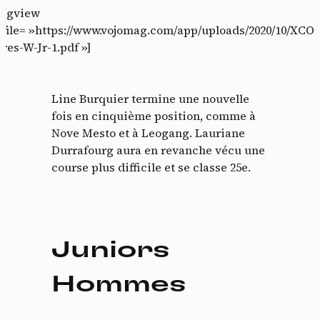
[gview
file= »https://www.vojomag.com/app/uploads/2020/10/XCO-
res-W-Jr-1.pdf »]
Line Burquier termine une nouvelle
fois en cinquième position, comme à
Nove Mesto et à Leogang. Lauriane
Durrafourg aura en revanche vécu une
course plus difficile et se classe 25e.
Panneau de gestion des
cookies
Juniors
En autorisant ces services tiers, vous acceptez le dépôt et la
lecture de cookies et l'utilisation de technologies de suivi
nécessaires à leur bon fonctionnement.
Hommes
Politique de confidentialité