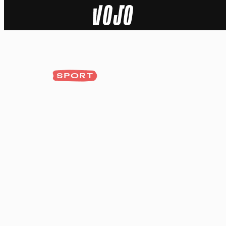
Home
Actu
SPORT
Nature
Sport
Tech
Dossier
Vidéos
Podcasts