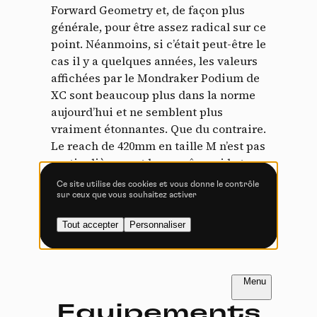
Tout accepter
Tout refuser
Forward Geometry et, de façon plus
générale, pour être assez radical sur ce
point. Néanmoins, si c’était peut-être le
cas il y a quelques années, les valeurs
affichées par le Mondraker Podium de
Vidéos
XC sont beaucoup plus dans la norme
aujourd’hui et ne semblent plus
Les services de partage de vidéo permettent d'enrichir
le site de contenu multimédia et augmentent sa
vraiment étonnantes. Que du contraire.
visibilité.
Le reach de 420mm en taille M n’est pas
Vimeo
interdit
particulièrement long, même si le top
-
Ce service peut déposer
8 cookies.
tube affiche 610mm. Les bases font
Ce site utilise des cookies et vous donne le contrôle
432mm et l’angle de direction de 70°
sur ceux que vous souhaitez activer
Autoriser
Interdire
apparaît aujourd’hui comme assez
Tout accepter
Personnaliser
redressé. Il y a 4 tailles au programme.
YouTube
interdit
-
Ce service peut
déposer 4 cookies.
Autoriser
Interdire
FR
NL
Introduction
Introduction
PAGE 1 / 4
PAGE 1 / 4
Equipements