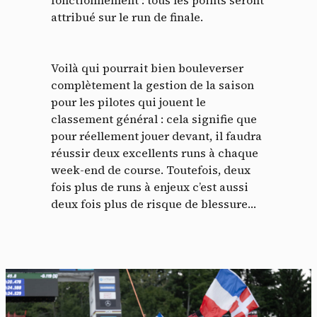
fonctionnement : tous les points seront
attribué sur le run de finale.
Voilà qui pourrait bien bouleverser
complètement la gestion de la saison
pour les pilotes qui jouent le
Panneau de gestion des
classement général : cela signifie que
pour réellement jouer devant, il faudra
cookies
réussir deux excellents runs à chaque
week-end de course. Toutefois, deux
En autorisant ces services tiers, vous acceptez le dépôt et la
fois plus de runs à enjeux c’est aussi
lecture de cookies et l'utilisation de technologies de suivi
nécessaires à leur bon fonctionnement.
deux fois plus de risque de blessure…
Politique de confidentialité
Tout accepter
Tout refuser