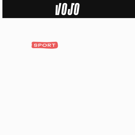
Home
Actu
SPORT
Nature
Sport
Tech
Dossier
Vidéos
Podcasts