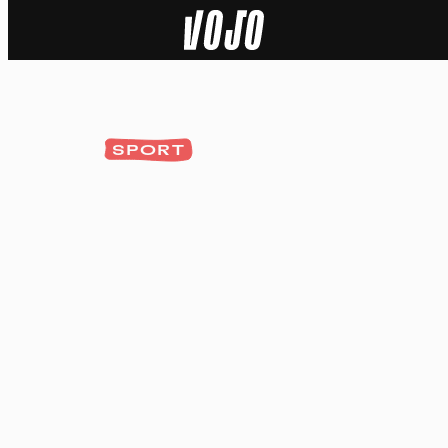
Home
Actu
SPORT
Nature
Sport
Tech
Dossier
Vidéos
Podcasts