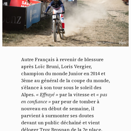
Autre Français à revenir de blessure
après Loïc Bruni, Loris Vergier,
Panneau de gestion des
champion du monde Junior en 2014 et
3ème au général de la coupe du monde,
cookies
s’élance à son tour sous le soleil des
Alpes.
« Effrayé »
par la vitesse et
« pas
En autorisant ces services tiers, vous acceptez le dépôt et la
en confiance
»
par peur de tomber à
lecture de cookies et l'utilisation de technologies de suivi
nouveau en début de semaine, il
nécessaires à leur bon fonctionnement.
parvient à surmonter ses doutes
Politique de confidentialité
devant un public déchaîné et vient
déloger Troy Brosnan de la 2e place.