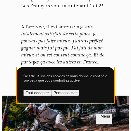
Tout accepter
Tout refuser
Les Français sont maintenant 1 et 2 !
A l’arrivée, il est serein : «
je suis
totalement satisfait de cette place, je
Vidéos
pouvais pas faire mieux. j’aurais préféré
Les services de partage de vidéo permettent d'enrichir
gagner mais j’ai pas pu. J’ai fait de mon
le site de contenu multimédia et augmentent sa
mieux et on est content comme ça. Et de
visibilité.
partager ça avec les autres en France…
Vimeo
interdit
-
Ce service peut déposer
C’est n’importe quoi ! »
8 cookies.
Ce site utilise des cookies et vous donne le contrôle
sur ceux que vous souhaitez activer
Autoriser
Interdire
Tout accepter
Personnaliser
YouTube
interdit
-
Ce service peut
déposer 4 cookies.
Autoriser
Interdire
FR
NL
Introduction
Introduction
PAGE 1 / 2
PAGE 1 / 2