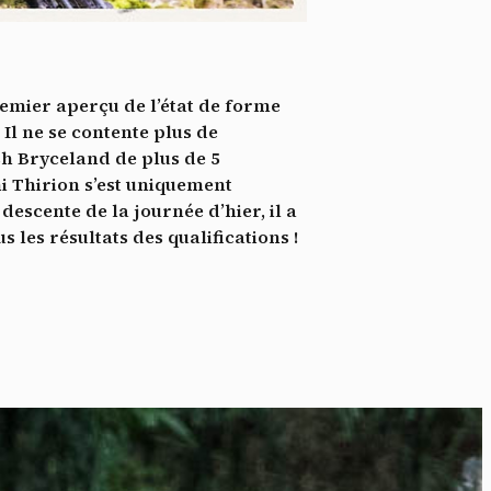
*
tenu
*
remier aperçu de l’état de forme
cilement
 Il ne se contente plus de
sh Bryceland de plus de 5
Te
i Thirion s’est uniquement
escente de la journée d’hier, il a
us les résultats des qualifications !