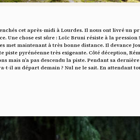
Vidéos
es services de partage de vidéo permettent d'enrichir le site de con
ultimédia et augmentent sa visibilité.
*
nchés cet après-midi à Lourdes. Il nous ont livré un p
Vimeo
interdit
ccepte de recevoir cette lettre d'information et je comprends que je peux fa
-
Ce service peut déposer 8 cookies.
e. Une chose est sûre : Loïc Bruni résiste à la pression !
désinscrire à tout moment
es met maintenant à très bonne distance. Il devance Jo
Autoriser
Interdire
Je m’abonne
te piste pyrénéenne très exigeante. Côté déception, Rém
ns mais n’a pas descendu la piste. Pendant sa dernière d
YouTube
interdit
-
Ce service peut déposer 4 cookies.
ra-t-il au départ demain ? Nul ne le sait. En attendant to
Autoriser
Interdire