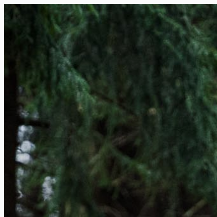
FR
NL