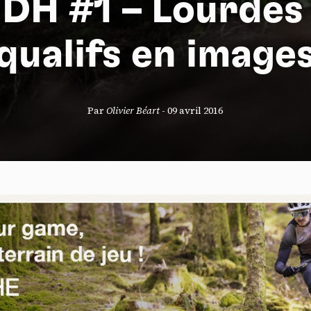
DH #1 – Lourdes :
qualifs en image
S
Par
Olivier Béart
-
09 avril 2016
nneau de gestion des cookies
risant ces services tiers, vous acceptez le dépôt et la lecture de coo
sation de technologies de suivi nécessaires à leur bon fonctionnement.
que de confidentialité
ccepter
Tout refuser