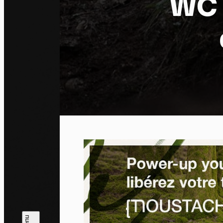
WC 
Pa
En auto
l'utili
Politi
Tout a