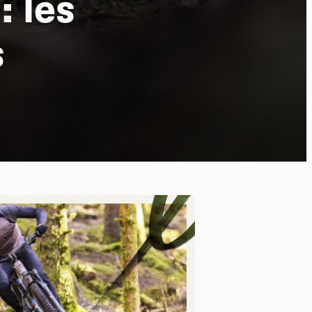
 les
s
po
kies et