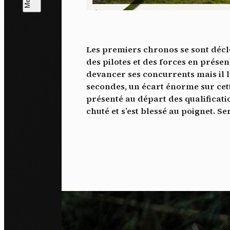
L
m
Les premiers chronos se sont décle
J'a
des pilotes et des forces en présenc
me 
devancer ses concurrents mais il l
secondes, un écart énorme sur cet
présenté au départ des qualificatio
chuté et s’est blessé au poignet. Se