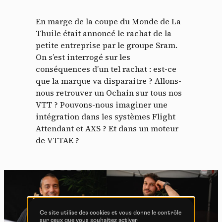
cookies
En marge de la coupe du Monde de La
En autorisant ces services tiers, vous acceptez le dépôt et la
Thuile était annoncé le rachat de la
lecture de cookies et l'utilisation de technologies de suivi
petite entreprise par le groupe Sram.
nécessaires à leur bon fonctionnement.
On s’est interrogé sur les
Politique de confidentialité
conséquences d’un tel rachat : est-ce
que la marque va disparaitre ? Allons-
Tout accepter
Tout refuser
nous retrouver un Ochain sur tous nos
VTT ? Pouvons-nous imaginer une
intégration dans les systèmes Flight
Attendant et AXS ? Et dans un moteur
de VTTAE ?
Vidéos
Les services de partage de vidéo permettent d'enrichir
le site de contenu multimédia et augmentent sa
visibilité.
Vimeo
interdit
-
Ce service peut déposer
8 cookies.
Ce site utilise des cookies et vous donne le contrôle
sur ceux que vous souhaitez activer
Autoriser
Interdire