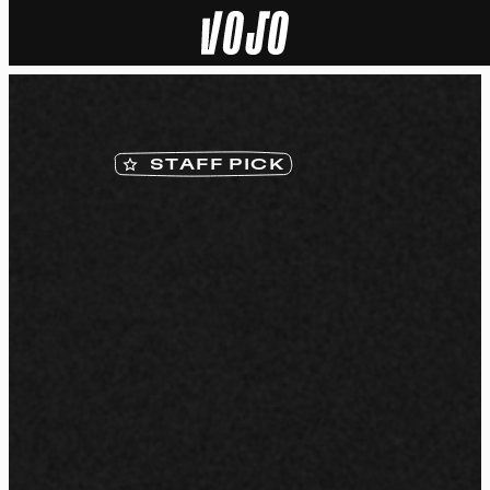
Home
Actu
STAFF PICK
Nature
Sport
Tech
Dossier
Vidéos
Podcasts