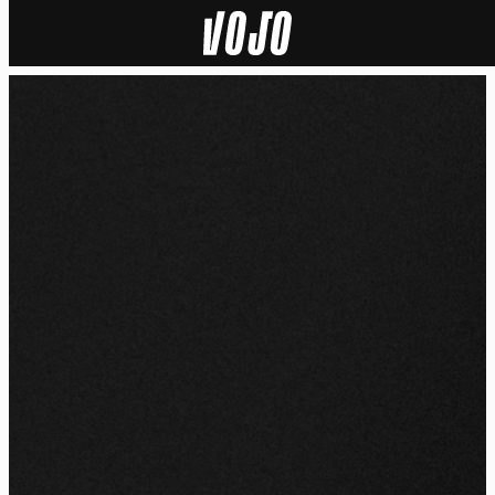
Home
Actu
Nature
Sport
Tech
Dossier
Vidéos
Podcasts