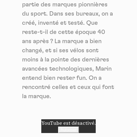
partie des marques pionnières
du sport. Dans ses bureaux, on a
créé, inventé et testé. Que
reste-t-il de cette époque 40
ans après ? La marque a bien
changé, et si ses vélos sont
moins à la pointe des dernières
Panneau de gestion des
avancées technologiques, Marin
entend bien rester fun. On a
cookies
rencontré celles et ceux qui font
En autorisant ces services tiers, vous acceptez le dépôt et la
la marque.
lecture de cookies et l'utilisation de technologies de suivi
nécessaires à leur bon fonctionnement.
Politique de confidentialité
YouTube est désactivé.
Autoriser
Tout accepter
Tout refuser