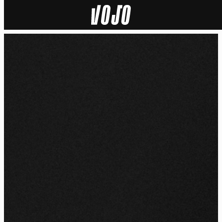
Home
Actu
Nature
Sport
Tech
Dossier
Vidéos
Podcasts