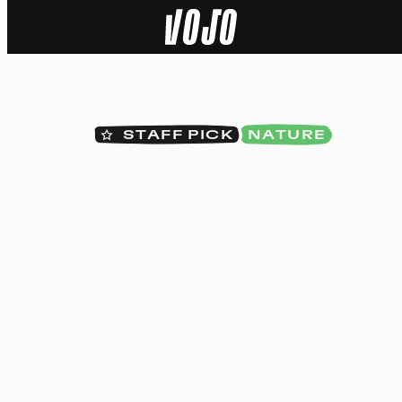
Home
Actu
STAFF PICK
NATURE
Nature
Sport
Tech
Dossier
Vidéos
Podcasts