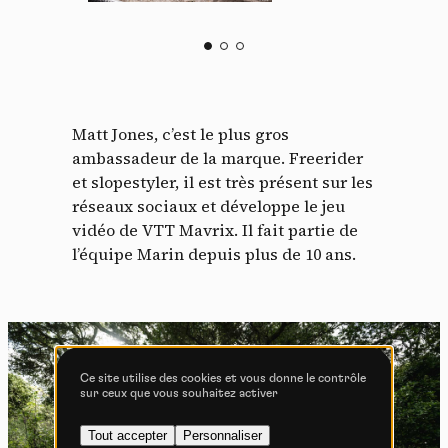
En autorisant ces services tiers, vous acceptez le dépôt et la
lecture de cookies et l'utilisation de technologies de suivi
nécessaires à leur bon fonctionnement.
Politique de confidentialité
Tout accepter
Tout refuser
Matt Jones, c’est le plus gros
ambassadeur de la marque. Freerider
et slopestyler, il est très présent sur les
réseaux sociaux et développe le jeu
vidéo de VTT Mavrix. Il fait partie de
Vidéos
l’équipe Marin depuis plus de 10 ans.
Les services de partage de vidéo permettent d'enrichir
le site de contenu multimédia et augmentent sa
visibilité.
Vimeo
interdit
-
Ce service peut déposer
8 cookies.
Ce site utilise des cookies et vous donne le contrôle
sur ceux que vous souhaitez activer
Autoriser
Interdire
Tout accepter
Personnaliser
YouTube
interdit
-
Ce service peut