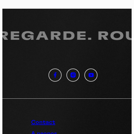
 REGARDE.
ROU
Panneau de gestion des
cookies
En autorisant ces services tiers, vous acceptez le dépôt et la
lecture de cookies et l'utilisation de technologies de suivi
nécessaires à leur bon fonctionnement.
Politique de confidentialité
Contact
Tout accepter
Tout refuser
A propos