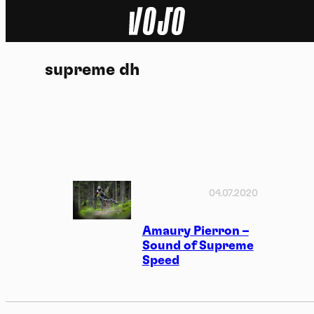
Home
supreme dh
Actu
Nature
Sport
Tech
04.07.2020
Dossier
Amaury Pierron –
Sound of Supreme
Speed
Vidéos
Podcasts