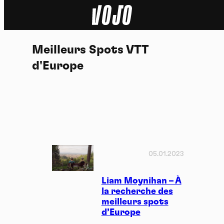
Home
Meilleurs Spots VTT
Actu
d'Europe
Nature
Sport
Tech
05.01.2023
Dossier
Liam Moynihan – À
Vidéos
la recherche des
meilleurs spots
Podcasts
d’Europe