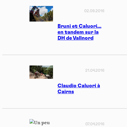
02.09.2016
Bruni et Caluori…
en tandem sur la
DH de Vallnord
21.04.2016
Claudio Caluori à
Cairns
07.04.2016