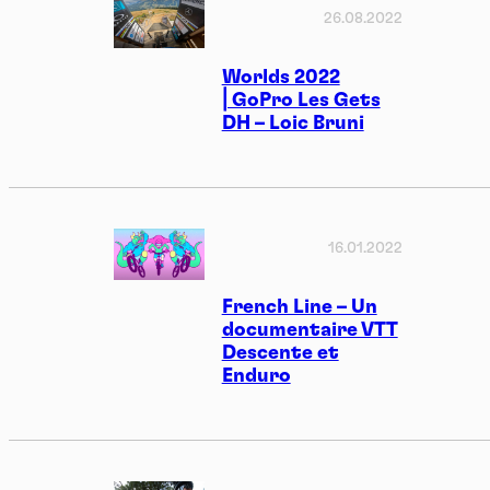
26.08.2022
Worlds 2022
⎜GoPro Les Gets
DH – Loic Bruni
16.01.2022
French Line – Un
documentaire VTT
Descente et
Enduro