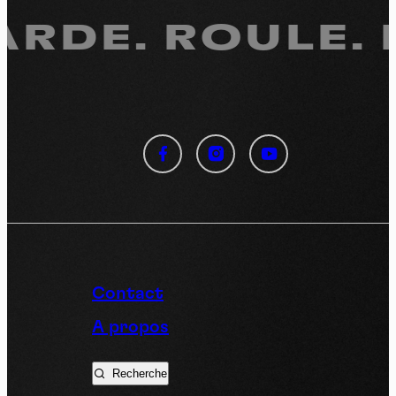
RDE.
ROULE. R
Panneau de gestion des
cookies
En autorisant ces services tiers, vous acceptez le dépôt et la
lecture de cookies et l'utilisation de technologies de suivi
nécessaires à leur bon fonctionnement.
Politique de confidentialité
Contact
Tout accepter
Tout refuser
A propos
Recherche