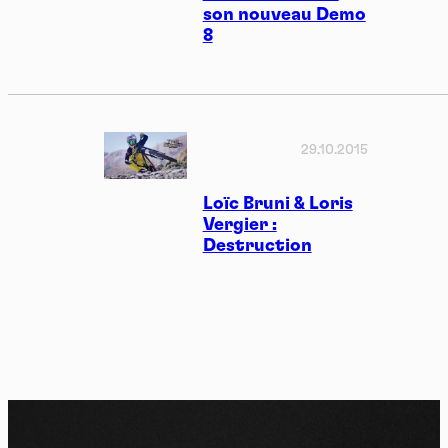
son nouveau Demo
8
29.10.2015
Loïc Bruni & Loris
Vergier :
Destruction