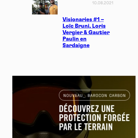
10.08.2021
Visionaries #1 –
Loïc Bruni, Loris
Vergier & Gautier
Paulin en
Sardaigne