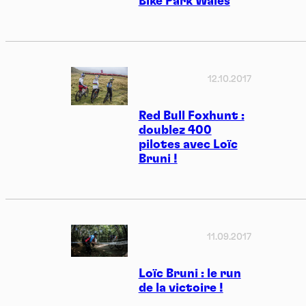
Bike Park Wales
12.10.2017
Red Bull Foxhunt :
doublez 400
pilotes avec Loïc
Bruni !
11.09.2017
Loïc Bruni : le run
de la victoire !