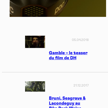
05.04.2018
Gamble – le teaser
du film de DH
21.12.2017
Bruni, Seagrave &
Lacondeguy au