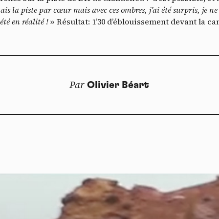
T
ais la piste par cœur mais avec ces ombres, j’ai été surpris, je n
YouTube
interdit
-
Ce service peut déposer 4 cookies.
été en réalité !
» Résultat: 1’30 d’éblouissement devant la ca
Autoriser
Interdire
Par
Olivier Béart
Doss