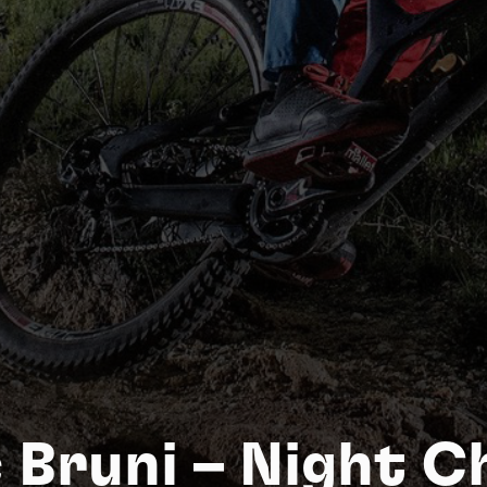
Nat
c Bruni – Night C