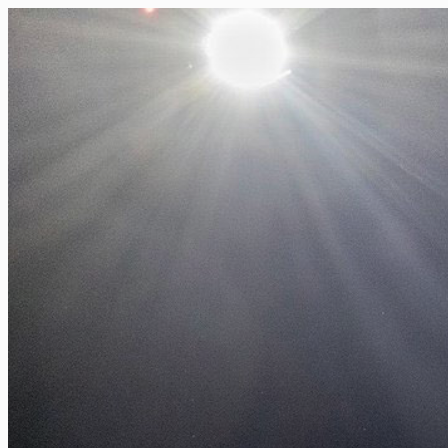
FR
NL