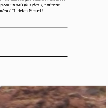
ech
e reconnaissais plus rien. Ça m’avait
méra d’Hadrien Picard !
ier