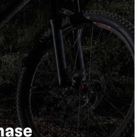
ure
hase