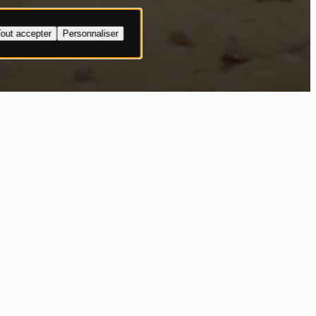
out accepter
Personnaliser
derson