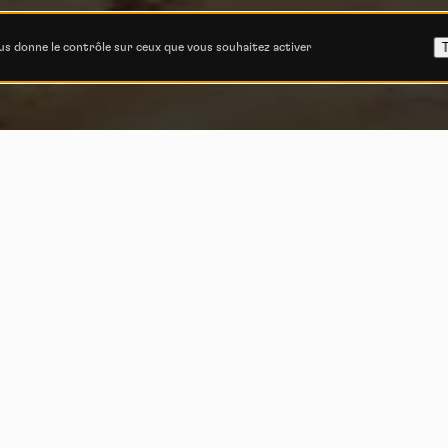
T
ous donne le contrôle sur ceux que vous souhaitez activer
Vink et Joel An
en « enduro »
Par
Paul Humbert
-
16 mai 2017