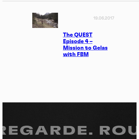
19.06.2017
The QUEST
Episode 4 –
Mission to Gelas
with FBM
 REGARDE.
ROUL