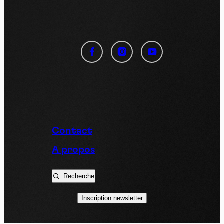
Panneau de gestion des
cookies
En autorisant ces services tiers, vous acceptez le dépôt et la
lecture de cookies et l'utilisation de technologies de suivi
nécessaires à leur bon fonctionnement.
Politique de confidentialité
Contact
Tout accepter
Tout refuser
A propos
Recherche
Vidéos
Inscription newsletter
Les services de partage de vidéo permettent d'enrichir