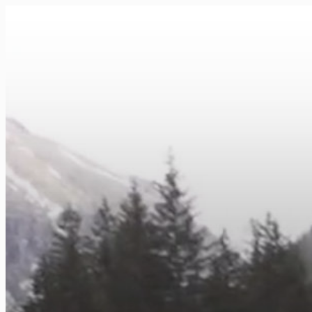
FR
NL