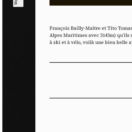
L
m
François Bailly-Maître et Tito Tomas
J'ac
Alpes Maritimes avec 3143m) qu’ils s
dés
à ski et à vélo, voilà une bien belle 