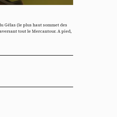
*
tenu
*
 du Gélas (le plus haut sommet des
ent me
aversant tout le Mercantour. A pied,
Te