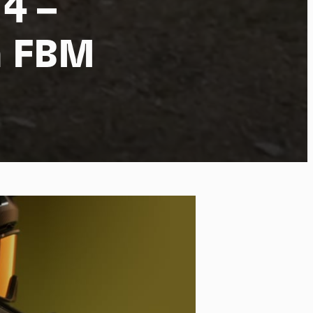
4 –
h FBM
po
kies et