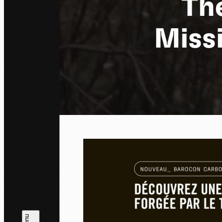
Th
Miss
Pa
En auto
l'utili
Politi
Tout a