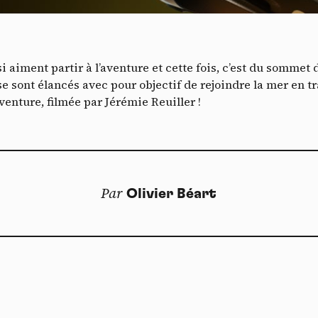
Vidéos
es services de partage de vidéo permettent d'enrichir le site de con
ultimédia et augmentent sa visibilité.
*
i aiment partir à l’aventure et cette fois, c’est du sommet
Vimeo
interdit
cepte de recevoir cette lettre d'information et je comprends que je peux facilem
-
Ce service peut déposer 8 cookies.
e sont élancés avec pour objectif de rejoindre la mer en tr
inscrire à tout moment
aventure, filmée par Jérémie Reuiller !
Autoriser
Interdire
Je m’abonne
YouTube
interdit
-
Ce service peut déposer 4 cookies.
Autoriser
Interdire
Par
Olivier Béart