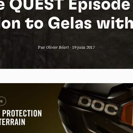
e QUEST Episode 
ion to Gelas wit
S
Par
Olivier Béart
-
19 juin 2017
nneau de gestion des cookies
risant ces services tiers, vous acceptez le dépôt et la lecture de coo
sation de technologies de suivi nécessaires à leur bon fonctionnement.
que de confidentialité
ccepter
Tout refuser