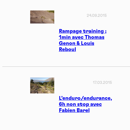
24.09.2015
Rampage training :
1min avec Thomas
Genon & Louis
Reboul
17.03.2015
L’enduro/endurance,
6h non stop avec
Fabien Barel