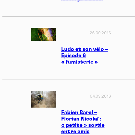
26.09.2016
Ludo et son vélo –
Episode 6
« fumisterie »
04.03.2016
Fabien Barel –
Florian Nicolaï :
« petite » sortie
entre amis