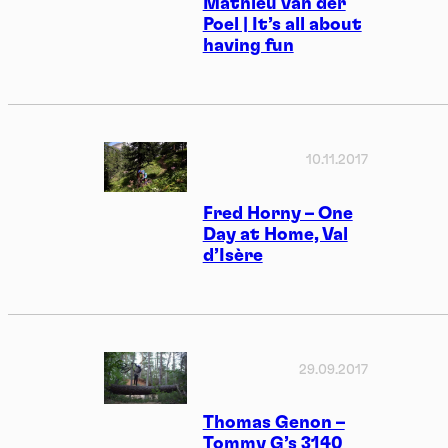
Mathieu van der
Poel | It’s all about
having fun
10.11.2017
Fred Horny – One
Day at Home, Val
d’Isère
29.09.2017
Thomas Genon –
Tommy G’s 3140