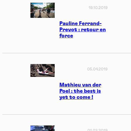
19.10.2019
Pauline Ferrand-
Prevot : retour en
force
05.04.2019
Mathieu van der
Poel : the best is
yet to come !
01.03.2019