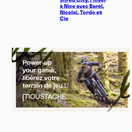
Shred City, l’hiver
à Nice avec Barel,
Nicolaï, Tordo et
Cie