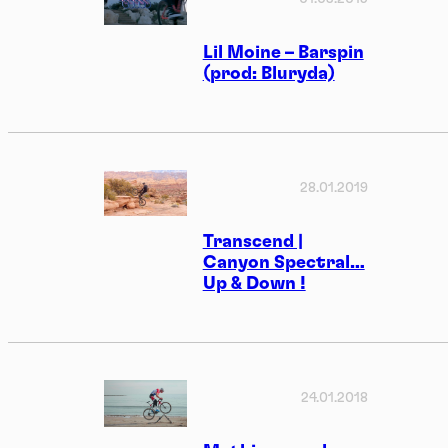
Lil Moine – Barspin
(prod: Bluryda)
28.01.2019
Transcend |
Canyon Spectral…
Up & Down !
24.01.2018