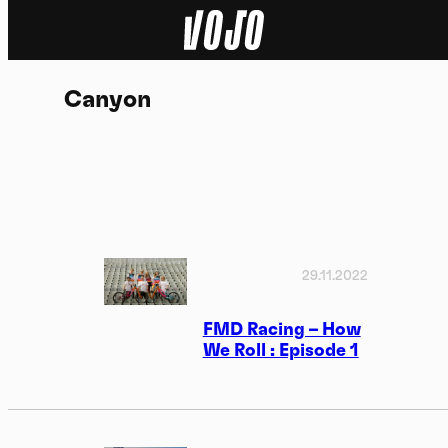
Home
Canyon
Actu
Nature
Sport
Tech
29.11.2022
Dossier
FMD Racing – How
We Roll : Episode 1
Vidéos
Podcasts