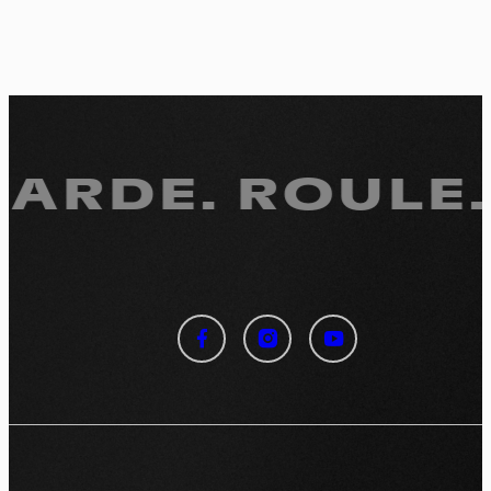
ARDE.
ROULE. 
Panneau de gestion des
cookies
En autorisant ces services tiers, vous acceptez le dépôt et la
lecture de cookies et l'utilisation de technologies de suivi
nécessaires à leur bon fonctionnement.
Politique de confidentialité