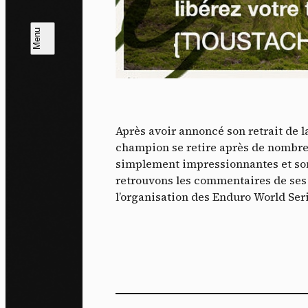
L
m
J'ac
dés
Après avoir annoncé son retrait de la
champion se retire après de nombreu
simplement impressionnantes et son 
retrouvons les commentaires de ses 
l’organisation des Enduro World Seri