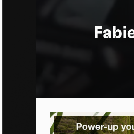
Fabie
Pa
En auto
l'utili
Politi
Tout a