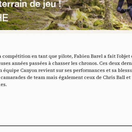
Vidéos
es services de partage de vidéo permettent d'enrichir le site de con
ultimédia et augmentent sa visibilité.
*
Vimeo
interdit
cepte de recevoir cette lettre d'information et je comprends que je peux facilem
-
Ce service peut déposer 8 cookies.
T
inscrire à tout moment
 compétition en tant que pilote, Fabien Barel a fait l’obje
Autoriser
Interdire
Je m’abonne
ses années passées à chasser les chronos. Ces deux derni
équipe Canyon revient sur ses performances et sa blessur
YouTube
interdit
-
Ce service peut déposer 4 cookies.
camarades de team mais également ceux de Chris Ball et d
Autoriser
Interdire
es.