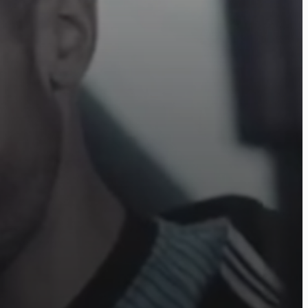
ome
ctu