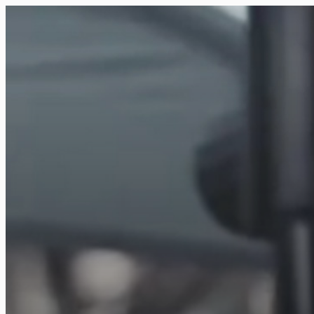
FR
NL