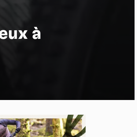
ieux à
ort
kies et