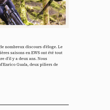
*
tenu
*
ent me
ech
t de nombreux discours d’éloge. Le
ères saisons en EWS ont été tout
e d’il y a deux ans. Nous
’Enrico Guala, deux piliers de