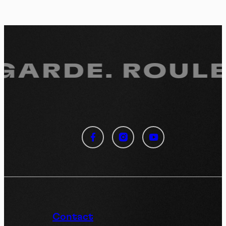
EGARDE.
ROULE.
Panneau de gestion des
cookies
En autorisant ces services tiers, vous acceptez le dépôt et la
lecture de cookies et l'utilisation de technologies de suivi
nécessaires à leur bon fonctionnement.
Politique de confidentialité
Contact