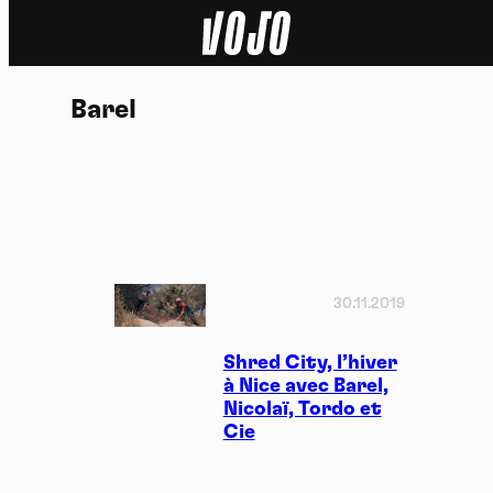
Home
Barel
Actu
Nature
Sport
Tech
30.11.2019
Dossier
Shred City, l’hiver
à Nice avec Barel,
Nicolaï, Tordo et
Vidéos
Cie
Podcasts